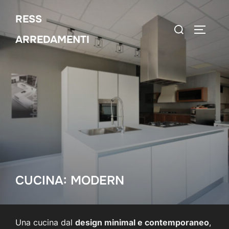
Salta
RESS
al
Cerca
APRI/C
contenuto
ARREDAMENTI
per:
CUCINA: MODERN
Una cucina dal
design minimal e contemporaneo
,