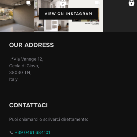
VIEW ON INSTAGRAM
OUR ADDRESS
📍Via Vanege 12,
Ceola di Giovo,
38030 TN,
Italy
CONTATTACI
Puoi chiamarci o scriverci direttamente:
📞
+39 0461 684101